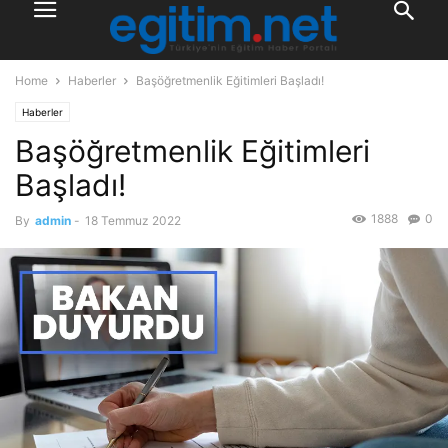
Home
Haberler
Başöğretmenlik Eğitimleri Başladı!
Haberler
Başöğretmenlik Eğitimleri
Başladı!
1888
0
By
admin
-
18 Temmuz 2022