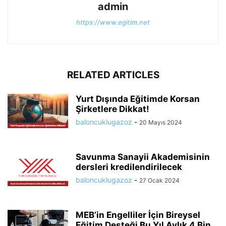
admin
https://www.egitim.net
RELATED ARTICLES
Yurt Dışında Eğitimde Korsan
Şirketlere Dikkat!
baloncuklugazoz
-
20 Mayıs 2024
Savunma Sanayii Akademisinin
dersleri kredilendirilecek
baloncuklugazoz
-
27 Ocak 2024
MEB’in Engelliler İçin Bireysel
Eğitim Desteği Bu Yıl Aylık 4 Bin...