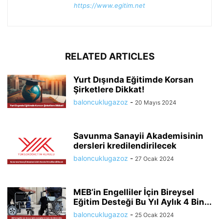
https://www.egitim.net
RELATED ARTICLES
Yurt Dışında Eğitimde Korsan
Şirketlere Dikkat!
baloncuklugazoz
-
20 Mayıs 2024
Savunma Sanayii Akademisinin
dersleri kredilendirilecek
baloncuklugazoz
-
27 Ocak 2024
MEB’in Engelliler İçin Bireysel
Eğitim Desteği Bu Yıl Aylık 4 Bin...
baloncuklugazoz
-
25 Ocak 2024