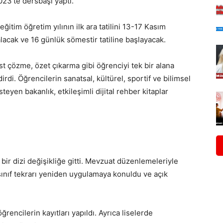
023’te dersbaşı yaptı.
ğitim öğretim yılının ilk ara tatilini 13-17 Kasım
alacak ve 16 günlük sömestir tatiline başlayacak.
est çözme, özet çıkarma gibi öğrenciyi tek bir alana
rdi. Öğrencilerin sanatsal, kültürel, sportif ve bilimsel
steyen bakanlık, etkileşimli dijital rehber kitaplar
bir dizi değişikliğe gitti. Mevzuat düzenlemeleriyle
sınıf tekrarı yeniden uygulamaya konuldu ve açık
rencilerin kayıtları yapıldı. Ayrıca liselerde