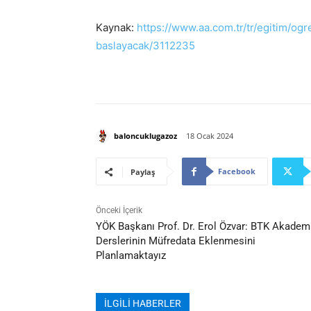
Kaynak:
https://www.aa.com.tr/tr/egitim/ogre
baslayacak/3112235
baloncuklugazoz
18 Ocak 2024
Facebook
Paylaş
Önceki İçerik
YÖK Başkanı Prof. Dr. Erol Özvar: BTK Akadem
Derslerinin Müfredata Eklenmesini
Planlamaktayız
İLGİLİ HABERLER