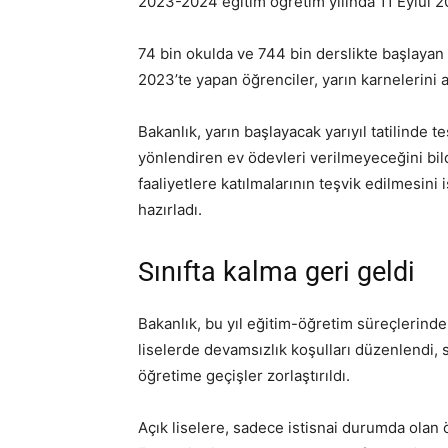
2023-2024 eğitim öğretim yılında 11 Eylül 2
74 bin okulda ve 744 bin derslikte başlayan e
2023’te yapan öğrenciler, yarın karnelerini 
Bakanlık, yarın başlayacak yarıyıl tatilinde t
yönlendiren ev ödevleri verilmeyeceğini bildi
faaliyetlere katılmalarının teşvik edilmesini i
hazırladı.
Sınıfta kalma geri geldi
Bakanlık, bu yıl eğitim-öğretim süreçlerinde 
liselerde devamsızlık koşulları düzenlendi, 
öğretime geçişler zorlaştırıldı.
Açık liselere, sadece istisnai durumda olan öğ