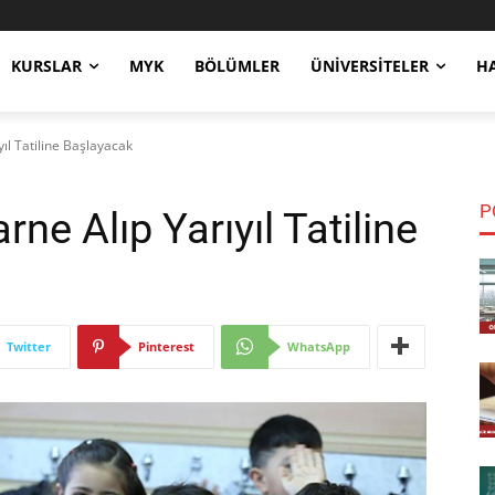
KURSLAR
MYK
BÖLÜMLER
ÜNIVERSITELER
H
yıl Tatiline Başlayacak
P
rne Alıp Yarıyıl Tatiline
Twitter
Pinterest
WhatsApp