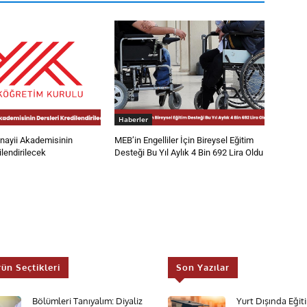
Haberler
ayii Akademisinin
MEB’in Engelliler İçin Bireysel Eğitim
ilendirilecek
Desteği Bu Yıl Aylık 4 Bin 692 Lira Oldu
rün Seçtikleri
Son Yazılar
Bölümleri Tanıyalım: Diyaliz
Yurt Dışında Eği