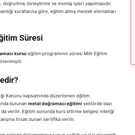
 doğrultma, birleştirme ve montaj işleri yapılmasıdır.
venliği kurallarına göre, eğitim almış meslek elemanları
itim Süresi
ğramacı kursu
eğitim programının süresi Milli Eğitim
irlenmiştir.
edir?
nliği Kanunu kapsamında düzenlenen eğitim
sında bulunan
metal doğramacı eğitimi
sektörde bazı
da verilir. Eğitim sonunda kurs bitirme belgesi niteliği
ışma fırsatı sunan sertifika verilir.
im sistemi dokümanlarına ve iş sağlığı ve işçi güvenliği