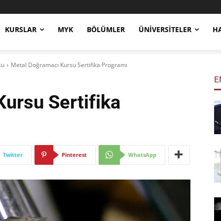
KURSLAR
MYK
BÖLÜMLER
ÜNIVERSITELER
H
su
Metal Doğramacı Kursu Sertifika Programı
E
 Kursu
Sertifika
Twitter
Pinterest
WhatsApp