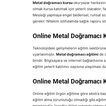
Metal doğramacı kursu
okuryazar herkesin 
olmak kursa katılmak için yeterli olacaktır; 
Mesleği yapmaya engel bedensel, ruhsal soru
gerekir. Nitekim istihdamda sağlık raporu is
Online
Metal Doğramacı K
Teknolojideki gelişmelerin eğitim sektörün
uyarlanmıştır.
Metal doğramacı eğitimi
de o
biridir. Bilgisayara ve internet bağlantısına 
eğitim yeterli katılımcı sayısına ulaşılması du
Online Metal Doğramacı K
Online eğitim örgün eğitime göre ekstra bazı 
eğitim alma zorunluluğu olmadığı gibi eğiti
mümkündür. İçeriğin dijital ortamda olması çı