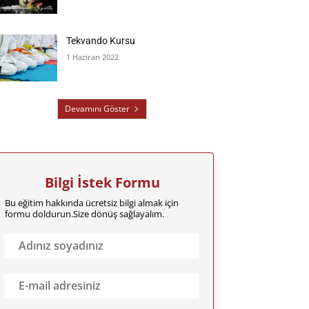
Tekvando Kursu
1 Haziran 2022
Devamını Göster
Bilgi İstek Formu
Bu eğitim hakkında ücretsiz bilgi almak için
formu doldurun.Size dönüş sağlayalım.
A
d
ı
n
E
ı
m
z
a
S