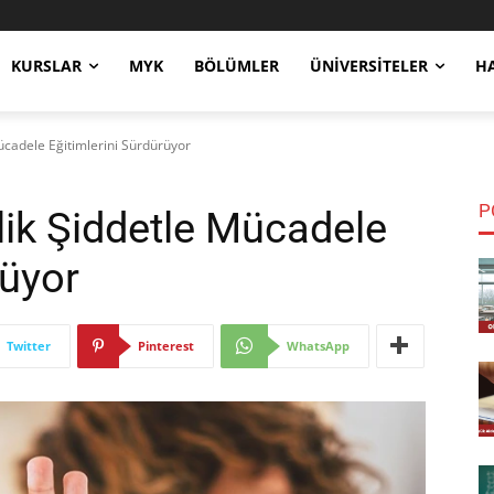
KURSLAR
MYK
BÖLÜMLER
ÜNIVERSITELER
H
ücadele Eğitimlerini Sürdürüyor
P
ik Şiddetle Mücadele
rüyor
Twitter
Pinterest
WhatsApp