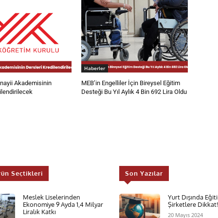
Haberler
ayii Akademisinin
MEB’in Engelliler İçin Bireysel Eğitim
ilendirilecek
Desteği Bu Yıl Aylık 4 Bin 692 Lira Oldu
rün Seçtikleri
Son Yazılar
Meslek Liselerinden
Yurt Dışında Eği
Ekonomiye 9 Ayda 1,4 Milyar
Şirketlere Dikkat
Liralık Katkı
20 Mayıs 2024