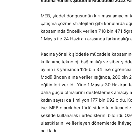
Kadına Yönelik Şiddetle Mücadele 2022 Faal
MEB, şiddet döngüsünün kırılması amacını ta
çatışma çözme stratejileri gibi konularda öğ
kapsamında öncelik verilen 718 bin 471 öğr
1 Mayıs ile 24 Haziran arasında farkındalığı a
Kadına yönelik şiddetle mücadele kapsamında 
kullanımı, teknoloji bağımlılığı ve siber şi
ayının ilk yarısında 129 bin 34 lise öğrenci
Modülünden alına veriler ışığında, 206 bin 25
eğitimleri verildi. Yine 1 Mayıs-30 Haziran 
daha güçlü olmalarını desteklemek amacıyla h
kadın sayısı da 1 milyon 177 bin 992 oldu. K
ise MEB olarak her türlü şiddetle mücadele 
şekilde kullanarak ilerlediklerini bildirdi. Ö
ulaştıklarını ve ilerleyen dönemlerde ihtiyaç
açıkladı.