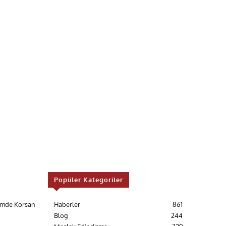
Popüler Kategoriler
timde Korsan
Haberler
861
!
Blog
244