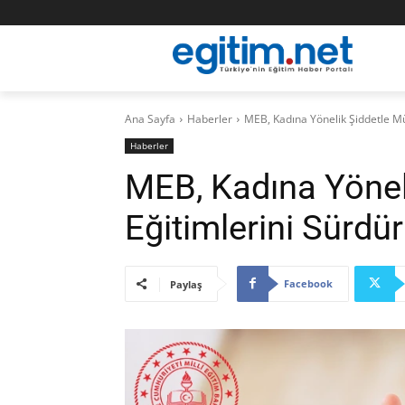
Ana Sayfa
Haberler
MEB, Kadına Yönelik Şiddetle M
Haberler
MEB, Kadına Yönel
Eğitimlerini Sürdü
Facebook
Paylaş