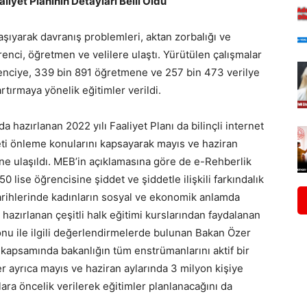
iyet Planının Detayları Belli Oldu
şıyarak davranış problemleri, aktan zorbalığı ve
renci, öğretmen ve velilere ulaştı. Yürütülen çalışmalar
enciye, 339 bin 891 öğretmene ve 257 bin 473 verilye
rtırmaya yönelik eğitimler verildi.
hazırlanan 2022 yılı Faaliyet Planı da bilinçli internet
ddeti önleme konularını kapsayarak mayıs ve haziran
sine ulaşıldı. MEB’in açıklamasına göre de e-Rehberlik
0 lise öğrencisine şiddet ve şiddetle ilişkili farkındalık
tarihlerinde kadınların sosyal ve ekonomik anlamda
azırlanan çeşitli halk eğitimi kurslarından faydalanan
onu ile ilgili değerlendirmelerde bulunan Bakan Özer
kapsamında bakanlığın tüm enstrümanlarını aktif bir
zer ayrıca mayıs ve haziran aylarında 3 milyon kişiye
lara öncelik verilerek eğitimler planlanacağını da