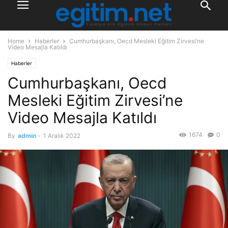
Home
Haberler
Cumhurbaşkanı, Oecd Mesleki Eğitim Zirvesi’ne
Video Mesajla Katıldı
Haberler
Cumhurbaşkanı, Oecd
Mesleki Eğitim Zirvesi’ne
Video Mesajla Katıldı
1674
0
By
admin
-
1 Aralık 2022