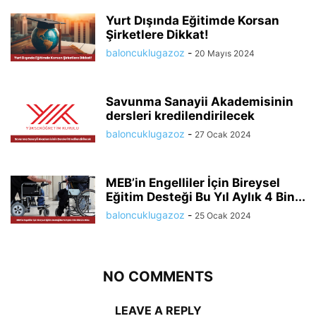
Yurt Dışında Eğitimde Korsan
Şirketlere Dikkat!
baloncuklugazoz
-
20 Mayıs 2024
Savunma Sanayii Akademisinin
dersleri kredilendirilecek
baloncuklugazoz
-
27 Ocak 2024
MEB’in Engelliler İçin Bireysel
Eğitim Desteği Bu Yıl Aylık 4 Bin...
baloncuklugazoz
-
25 Ocak 2024
NO COMMENTS
LEAVE A REPLY