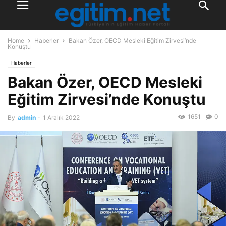
Home
Haberler
Bakan Özer, OECD Mesleki Eğitim Zirvesi’nde
Konuştu
Haberler
Bakan Özer, OECD Mesleki
Eğitim Zirvesi’nde Konuştu
1651
0
By
admin
-
1 Aralık 2022