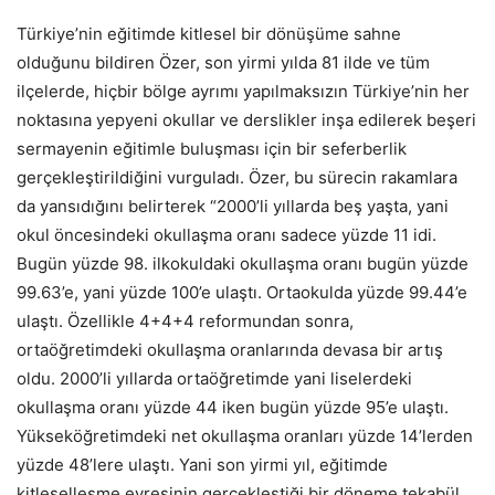
Türkiye’nin eğitimde kitlesel bir dönüşüme sahne
olduğunu bildiren Özer, son yirmi yılda 81 ilde ve tüm
ilçelerde, hiçbir bölge ayrımı yapılmaksızın Türkiye’nin her
noktasına yepyeni okullar ve derslikler inşa edilerek beşeri
sermayenin eğitimle buluşması için bir seferberlik
gerçekleştirildiğini vurguladı. Özer, bu sürecin rakamlara
da yansıdığını belirterek “2000’li yıllarda beş yaşta, yani
okul öncesindeki okullaşma oranı sadece yüzde 11 idi.
Bugün yüzde 98. ilkokuldaki okullaşma oranı bugün yüzde
99.63’e, yani yüzde 100’e ulaştı. Ortaokulda yüzde 99.44’e
ulaştı. Özellikle 4+4+4 reformundan sonra,
ortaöğretimdeki okullaşma oranlarında devasa bir artış
oldu. 2000’li yıllarda ortaöğretimde yani liselerdeki
okullaşma oranı yüzde 44 iken bugün yüzde 95’e ulaştı.
Yükseköğretimdeki net okullaşma oranları yüzde 14’lerden
yüzde 48’lere ulaştı. Yani son yirmi yıl, eğitimde
kitleselleşme evresinin gerçekleştiği bir döneme tekabül