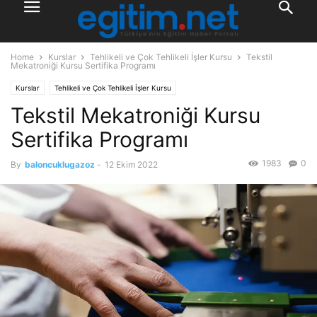
Home
Kurslar
Tehlikeli ve Çok Tehlikeli İşler Kursu
Tekstil
Mekatroniği Kursu Sertifika Programı
Kurslar
Tehlikeli ve Çok Tehlikeli İşler Kursu
Tekstil Mekatroniği Kursu
Sertifika Programı
1983
0
By
baloncuklugazoz
-
12 Ekim 2022