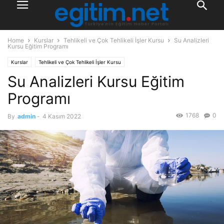
Home
Kurslar
Tehlikeli ve Çok Tehlikeli İşler Kursu
Su Analizleri
Kursu Eğitim Programı
Kurslar
Tehlikeli ve Çok Tehlikeli İşler Kursu
Su Analizleri Kursu Eğitim
Programı
1768
0
By
admin
-
4 Kasım 2022