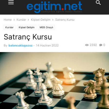
Home
Kurslar
Kişisel Gelişim
Satranç Kursu
Kurslar
Kişisel Gelişim
MEB Onaylı
Satranç Kursu
2392
0
By
baloncuklugazoz
-
14 Haziran 2022