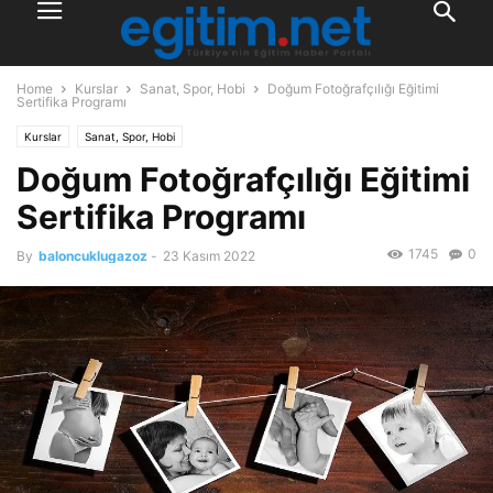
Home
Kurslar
Sanat, Spor, Hobi
Doğum Fotoğrafçılığı Eğitimi
Sertifika Programı
Kurslar
Sanat, Spor, Hobi
Doğum Fotoğrafçılığı Eğitimi
Sertifika Programı
1745
0
By
baloncuklugazoz
-
23 Kasım 2022