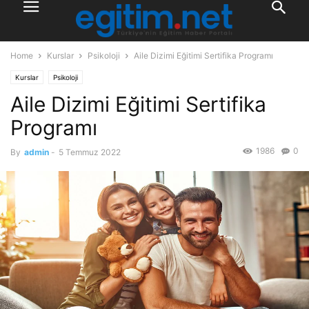
Home
Kurslar
Psikoloji
Aile Dizimi Eğitimi Sertifika Programı
Kurslar
Psikoloji
Aile Dizimi Eğitimi Sertifika
Programı
1986
0
By
admin
-
5 Temmuz 2022