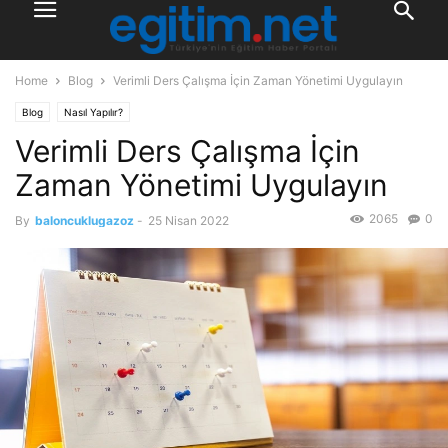
Home
Blog
Verimli Ders Çalışma İçin Zaman Yönetimi Uygulayın
Blog
Nasıl Yapılır?
Verimli Ders Çalışma İçin
Zaman Yönetimi Uygulayın
2065
0
By
baloncuklugazoz
-
25 Nisan 2022