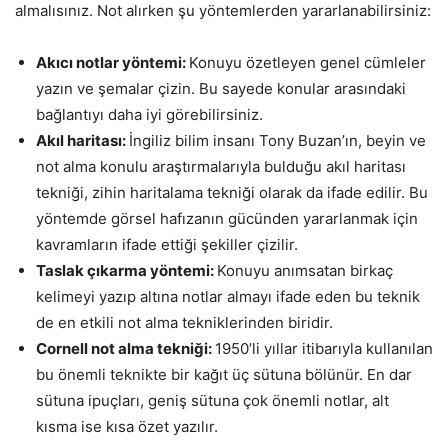
almalısınız. Not alırken şu yöntemlerden yararlanabilirsiniz:
Akıcı notlar yöntemi:
Konuyu özetleyen genel cümleler
yazın ve şemalar çizin. Bu sayede konular arasındaki
bağlantıyı daha iyi görebilirsiniz.
Akıl haritası:
İngiliz bilim insanı Tony Buzan’ın, beyin ve
not alma konulu araştırmalarıyla bulduğu akıl haritası
tekniği, zihin haritalama tekniği olarak da ifade edilir. Bu
yöntemde görsel hafızanın gücünden yararlanmak için
kavramların ifade ettiği şekiller çizilir.
Taslak çıkarma yöntemi:
Konuyu anımsatan birkaç
kelimeyi yazıp altına notlar almayı ifade eden bu teknik
de en etkili not alma tekniklerinden biridir.
Cornell not alma tekniği:
1950’li yıllar itibarıyla kullanılan
bu önemli teknikte bir kağıt üç sütuna bölünür. En dar
sütuna ipuçları, geniş sütuna çok önemli notlar, alt
kısma ise kısa özet yazılır.