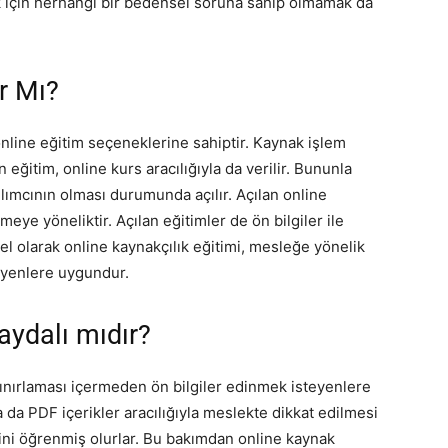
k için herhangi bir bedensel soruna sahip olmamak da
r Mı?
online eğitim seçeneklerine sahiptir. Kaynak işlem
 eğitim, online kurs aracılığıyla da verilir. Bununla
ılımcının olması durumunda açılır. Açılan online
meye yöneliktir. Açılan eğitimler de ön bilgiler ile
nel olarak online kaynakçılık eğitimi, mesleğe yönelik
teyenlere uygundur.
aydalı mıdır?
ınırlaması içermeden ön bilgiler edinmek isteyenlere
a da PDF içerikler aracılığıyla meslekte dikkat edilmesi
rini öğrenmiş olurlar. Bu bakımdan online kaynak