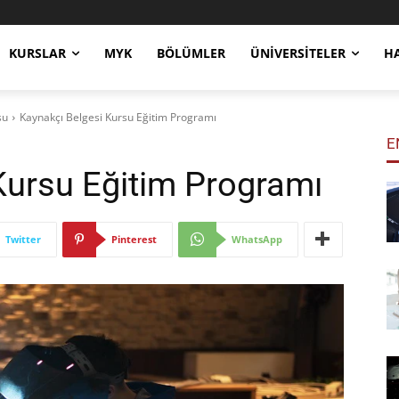
KURSLAR
MYK
BÖLÜMLER
ÜNIVERSITELER
H
su
Kaynakçı Belgesi Kursu Eğitim Programı
E
Kursu Eğitim Programı
Twitter
Pinterest
WhatsApp