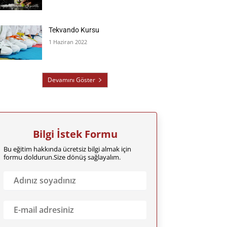
Tekvando Kursu
1 Haziran 2022
Devamını Göster
Bilgi İstek Formu
Bu eğitim hakkında ücretsiz bilgi almak için
formu doldurun.Size dönüş sağlayalım.
A
d
ı
n
E
ı
m
z
a
S