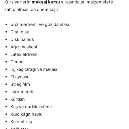
Kursiyerlerin
makyaj kursu
sırasında şu malzemelere
sahip olması da önem taşır:
Göz merhemi ve göz damlası
Distile su
Disk pamuk
Ağız maskesi
Latex eldiven
Cımbız
İp, kaş tarağı ve makası
El aynası
Streç film
Islak mendil
Kürdan
Kaş ve dudak kalemi
Rulo kâğıt havlu
Kalemtıraş