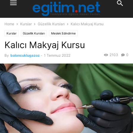
Home
Kurslar
Güzellik Kursları
Kalıcı Makyaj Kursu
Kurslar
Güzellik Kursları
Meslek Edindirme
Kalıcı Makyaj Kursu
2103
0
By
baloncuklugazoz
-
1 Temmuz 2022