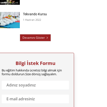
Tekvando Kursu
1 Haziran 2022
Devamını Göster
Bilgi İstek Formu
Bu eğitim hakkında ücretsiz bilgi almak için
formu doldurun.Size dönüş sağlayalım.
A
d
ı
n
E
ı
m
z
a
S