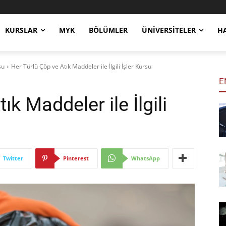
KURSLAR
MYK
BÖLÜMLER
ÜNIVERSITELER
H
su
Her Türlü Çöp ve Atık Maddeler ile İlgili İşler Kursu
E
ık Maddeler ile İlgili
Twitter
Pinterest
WhatsApp