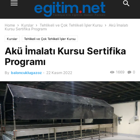
Home
Kurslar
Tehlikeli ve Çok Tehlikeli İşler Kursu
Akü İmalatı
Kursu Sertifika Programı
Kurslar
Tehlikeli ve Çok Tehlikeli İşler Kursu
Akü İmalatı Kursu Sertifika
Programı
1669
0
By
baloncuklugazoz
-
22 Kasım 2022