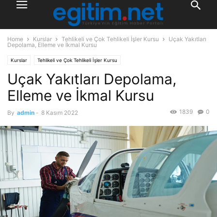
Home
Kurslar
Tehlikeli ve Çok Tehlikeli İşler Kursu
Uçak Yakıtları
Depolama, Elleme ve İkmal Kursu
Kurslar
Tehlikeli ve Çok Tehlikeli İşler Kursu
Uçak Yakıtları Depolama,
Elleme ve İkmal Kursu
1839
0
By
admin
-
8 Kasım 2022