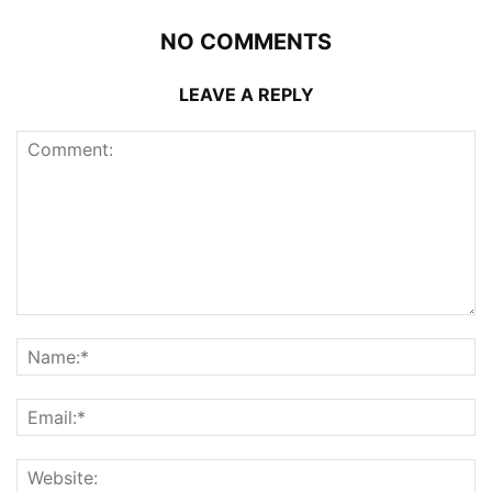
NO COMMENTS
LEAVE A REPLY