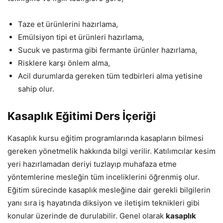
Taze et ürünlerini hazırlama,
Emülsiyon tipi et ürünleri hazırlama,
Sucuk ve pastırma gibi fermante ürünler hazırlama,
Risklere karşı önlem alma,
Acil durumlarda gereken tüm tedbirleri alma yetisine
sahip olur.
Kasaplık Eğitimi Ders İçeriği
Kasaplık kursu eğitim programlarında kasapların bilmesi
gereken yönetmelik hakkında bilgi verilir. Katılımcılar kesim
yeri hazırlamadan deriyi tuzlayıp muhafaza etme
yöntemlerine mesleğin tüm inceliklerini öğrenmiş olur.
Eğitim sürecinde kasaplık mesleğine dair gerekli bilgilerin
yanı sıra iş hayatında diksiyon ve iletişim teknikleri gibi
konular üzerinde de durulabilir. Genel olarak
kasaplık