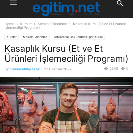
Home
Kurslar
Meslek Edindirme
Kasaplık Kursu (Et ve Et Ürünleri
İşlemeciliği Programı)
Kurslar
Meslek Edindirme
Tehlikeli ve Çok Tehlikeli İşler Kursu
Kasaplık Kursu (Et ve Et
Ürünleri İşlemeciliği Programı)
2548
0
By
baloncuklugazoz
-
27 Haziran 2022