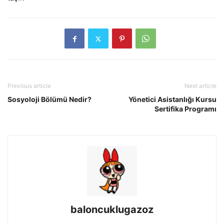
Previous article
Next article
Sosyoloji Bölümü Nedir?
Yönetici Asistanlığı Kursu
Sertifika Programı
baloncuklugazoz