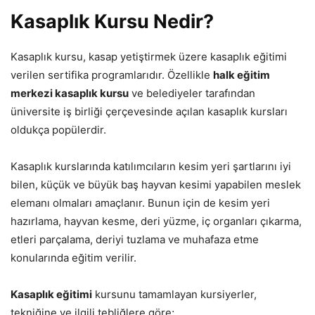
Kasaplık Kursu Nedir?
Kasaplık kursu, kasap yetiştirmek üzere kasaplık eğitimi
verilen sertifika programlarıdır. Özellikle
halk eğitim
merkezi kasaplık kursu
ve belediyeler tarafından
üniversite iş birliği çerçevesinde açılan kasaplık kursları
oldukça popülerdir.
Kasaplık kurslarında katılımcıların kesim yeri şartlarını iyi
bilen, küçük ve büyük baş hayvan kesimi yapabilen meslek
elemanı olmaları amaçlanır. Bunun için de kesim yeri
hazırlama, hayvan kesme, deri yüzme, iç organları çıkarma,
etleri parçalama, deriyi tuzlama ve muhafaza etme
konularında eğitim verilir.
Kasaplık eğitimi
kursunu tamamlayan kursiyerler,
tekniğine ve ilgili tebliğlere göre;