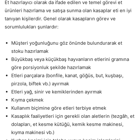
Et hazırlayıcı olarak da ifade edilen ve temel görevi et
ürünleri hazırlama ve satışa sunma olan kasaplar eti en iyi
tanıyan kişilerdir. Genel olarak kasapların görev ve
sorumlulukları şunlardır:
Müşteri yoğunluğunu göz önünde bulundurarak et
stoku hazırlamak
Büyükbaş veya küçükbaş hayvanların etlerini gramına
göre porsiyonluk şekilde hazırlamak
Etleri parçalara (bonfile, kanat, göğüs, but, kuşbaşı,
pirzola, biftek vb.) ayırmak
Etleri yağ, sinir ve kemiklerinden ayırmak
Kıyma çekmek
Kullanım biçimine göre etleri terbiye etmek
Kasaplık faaliyetleri için gerekli olan aletlerin (tezgâh, et
dolapları, et kesme kütüğü, kemik kesme makinesi,
kıyma makinesi vb.)