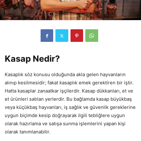
Kasap Nedir?
Kasaplık söz konusu olduğunda akla gelen hayvanların
alınıp kesilmesidir; fakat kasaplık emek gerektiren bir iştir.
Hatta kasaplar zanaatkar işçilerdir. Kasap dükkanları, et ve
et ürünleri satılan yerlerdir. Bu bağlamda kasap büyükbaş
veya küçükbaş hayvanları, iş sağlık ve güvenlik gereklerine
uygun biçimde kesip doğrayarak ilgili tebliğlere uygun
olarak hazırlama ve satışa sunma işlemlerini yapan kişi
olarak tanımlanabilir.