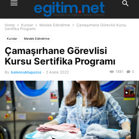
Home
Kurslar
Meslek Edindirme
Çamaşırhane Görevlisi Kursu
Sertifika Programı
Kurslar
Meslek Edindirme
Çamaşırhane Görevlisi
Kursu
Sertifika Programı
1881
0
By
baloncuklugazoz
-
2 Aralık 2022