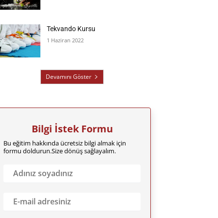
Tekvando Kursu
1 Haziran 2022
Devamını Göster
Bilgi İstek Formu
Bu eğitim hakkında ücretsiz bilgi almak için
formu doldurun.Size dönüş sağlayalım.
A
d
ı
n
E
ı
m
z
a
S