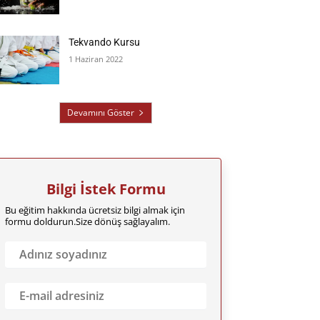
Tekvando Kursu
1 Haziran 2022
Devamını Göster
Bilgi İstek Formu
Bu eğitim hakkında ücretsiz bilgi almak için
formu doldurun.Size dönüş sağlayalım.
A
d
ı
n
E
ı
m
z
a
S