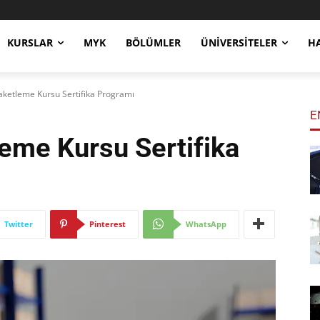
KURSLAR
MYK
BÖLÜMLER
ÜNIVERSITELER
H
aketleme Kursu Sertifika Programı
E
leme Kursu
Sertifika
Twitter
Pinterest
WhatsApp