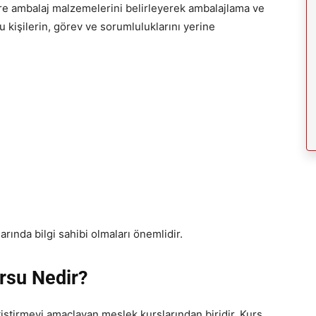
öre ambalaj malzemelerini belirleyerek ambalajlama ve
 kişilerin, görev ve sorumluluklarını yerine
arında bilgi sahibi olmaları önemlidir.
rsu Nedir?
ştirmeyi amaçlayan meslek kurslarından biridir. Kurs