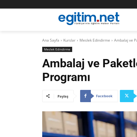
Ana Sayfa
Kurslar
Meslek Edindirme
Ambalaj ve P
Meslek Edindirme
Ambalaj ve Paket
Programı
Facebook
Paylaş