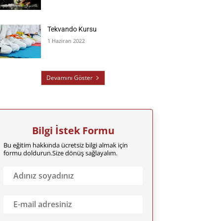
Tekvando Kursu
1 Haziran 2022
Devamını Göster
Bilgi İstek Formu
Bu eğitim hakkında ücretsiz bilgi almak için
formu doldurun.Size dönüş sağlayalım.
A
d
ı
n
E
ı
m
z
a
S