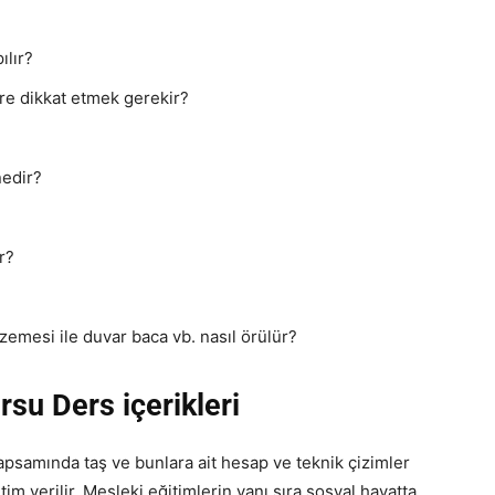
ılır?
ere dikkat etmek gerekir?
nedir?
r?
lzemesi ile duvar baca vb. nasıl örülür?
rsu Ders içerikleri
psamında taş ve bunlara ait hesap ve teknik çizimler
itim verilir. Mesleki eğitimlerin yanı sıra sosyal hayatta