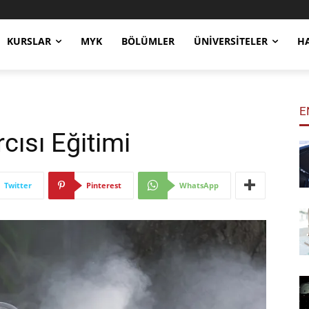
KURSLAR
MYK
BÖLÜMLER
ÜNIVERSITELER
H
E
cısı Eğitimi
Twitter
Pinterest
WhatsApp