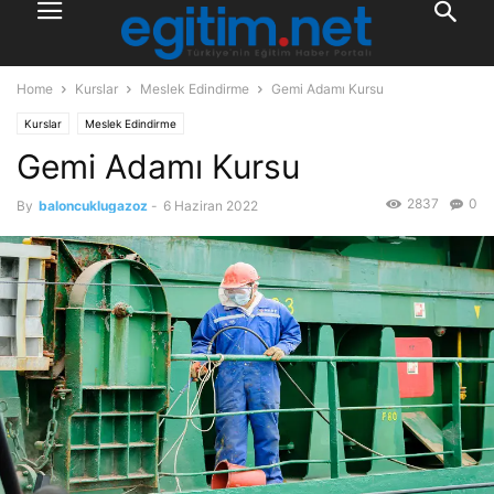
Home
Kurslar
Meslek Edindirme
Gemi Adamı Kursu
Kurslar
Meslek Edindirme
Gemi Adamı Kursu
2837
0
By
baloncuklugazoz
-
6 Haziran 2022