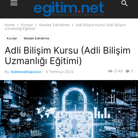
Home
Kurslar
Meslek Edindirme
Adli Bilişim Kursu (Adli Bilişim
Uzmanlığı Eğitimi)
Kurslar
Meslek Edindirme
Adli Bilişim Kursu (Adli Bilişim
Uzmanlığı Eğitimi)
2148
0
By
baloncuklugazoz
-
4 Temmuz 2022