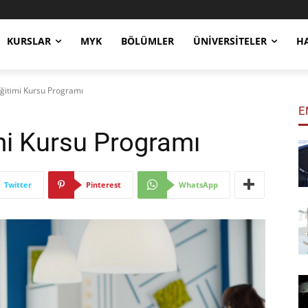
KURSLAR
MYK
BÖLÜMLER
ÜNIVERSITELER
H
ğitimi Kursu Programı
E
mi Kursu Programı
Twitter
Pinterest
WhatsApp