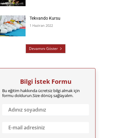
Tekvando Kursu
1 Haziran 2022
Devamını Göster
Bilgi İstek Formu
Bu eğitim hakkında ücretsiz bilgi almak için
formu doldurun.Size dönüş sağlayalım.
A
d
ı
n
E
ı
m
z
a
S