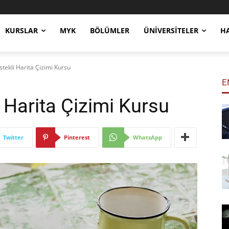
KURSLAR
MYK
BÖLÜMLER
ÜNIVERSITELER
H
stekli Harita Çizimi Kursu
E
i Harita Çizimi Kursu
Twitter
Pinterest
WhatsApp