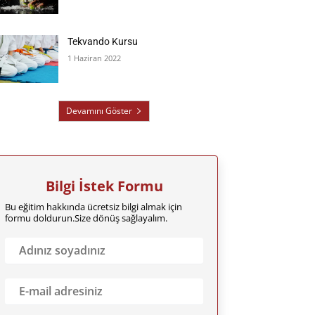
Tekvando Kursu
1 Haziran 2022
Devamını Göster
Bilgi İstek Formu
Bu eğitim hakkında ücretsiz bilgi almak için
formu doldurun.Size dönüş sağlayalım.
A
d
ı
n
E
ı
m
z
a
S