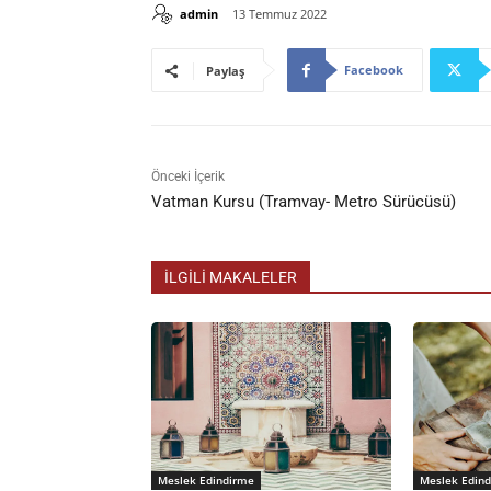
admin
13 Temmuz 2022
Facebook
Paylaş
Önceki İçerik
Vatman Kursu (Tramvay- Metro Sürücüsü)
İLGİLİ MAKALELER
Meslek Edindirme
Meslek Edin