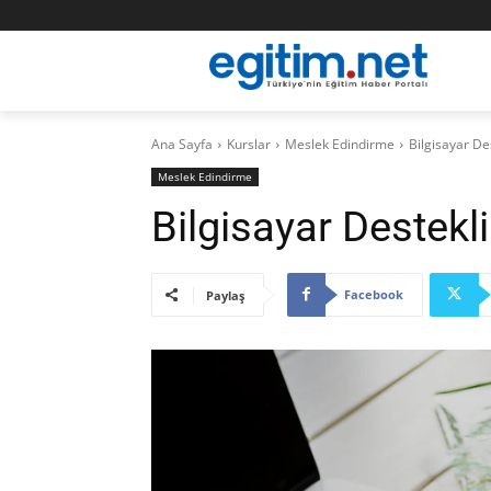
Ana Sayfa
Kurslar
Meslek Edindirme
Bilgisayar De
Meslek Edindirme
Bilgisayar Destekl
Facebook
Paylaş