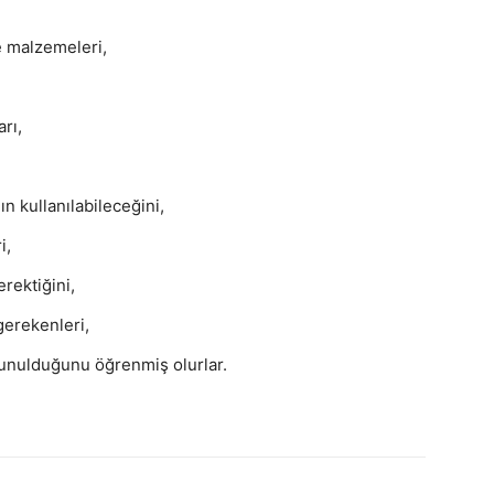
ve malzemeleri,
rı,
n kullanılabileceğini,
i,
rektiğini,
gerekenleri,
 sunulduğunu öğrenmiş olurlar.