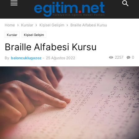
Home
Kurslar
Kişisel Gelişim
Braille Alfabesi Kursu
Kurslar
Kişisel Gelişim
Braille Alfabesi Kursu
2257
0
By
baloncuklugazoz
-
25 Ağustos 2022